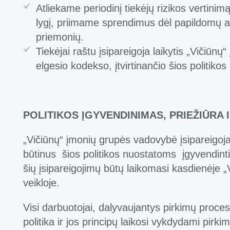
Atliekame periodinį tiekėjų rizikos vertinimą
lygį, priimame sprendimus dėl papildomų ati
priemonių.
Tiekėjai raštu įsipareigoja laikytis „Vičiūnų
elgesio kodekso, įtvirtinančio šios politikos
POLITIKOS ĮGYVENDINIMAS, PRIEŽIŪRA
„Vičiūnų“ įmonių grupės vadovybė įsipareigoja s
būtinus šios politikos nuostatoms įgyvendinti 
šių įsipareigojimų būtų laikomasi kasdienėje 
veikloje.
Visi darbuotojai, dalyvaujantys pirkimų proces
politika ir jos principų laikosi vykdydami pirk