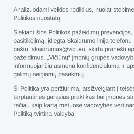
Analizuodami veiklos rodiklius, nuolat stebime
Politikos nuostatų.
Siekiant šios Politikos pažeidimų prevencijos, 
pasitikėjimą, įdiegta Skaidrumo linija telefon
paštu: skaidrumas@vici.eu, skirta pranešti api
pažeidimus. „Vičiūnų“ įmonių grupės vadovyb
informuojančių asmenų konfidencialumą ir ap
galimų neigiamų pasekmių.
Ši Politika yra peržiūrima, atsižvelgiant į teis
tarptautines gerąsias praktikas bei įmonės str
rečiau kaip kartą metuose vadovybės vertina
Politiką tvirtina Valdyba.