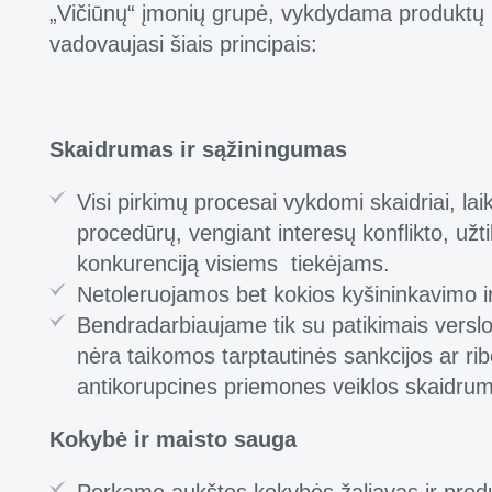
„Vičiūnų“ įmonių grupė, vykdydama produktų i
vadovaujasi šiais principais:
Skaidrumas ir sąžiningumas
Visi pirkimų procesai vykdomi skaidriai, laik
procedūrų, vengiant interesų konflikto, užt
konkurenciją visiems tiekėjams.
Netoleruojamos bet kokios kyšininkavimo i
Bendradarbiaujame tik su patikimais verslo
nėra taikomos tarptautinės sankcijos ar rib
antikorupcines priemones veiklos skaidrumui
Kokybė ir maisto sauga