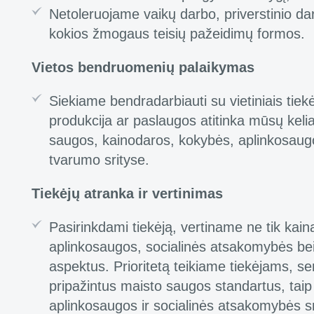
Netoleruojame vaikų darbo, priverstinio dar
kokios žmogaus teisių pažeidimų formos.
Vietos bendruomenių palaikymas
Siekiame bendradarbiauti su vietiniais tiekėja
produkcija ar paslaugos atitinka mūsų kel
saugos, kainodaros, kokybės, aplinkosaugo
tvarumo srityse.
Tiekėjų atranka ir vertinimas
Pasirinkdami tiekėją, vertiname ne tik kainą
aplinkosaugos, socialinės atsakomybės be
aspektus. Prioritetą teikiame tiekėjams, s
pripažintus maisto saugos standartus, taip
aplinkosaugos ir socialinės atsakomybės sr