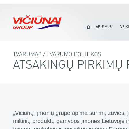
APIE MUS
VEIK
TVARUMAS / TVARUMO POLITIKOS
ATSAKINGŲ PIRKIMŲ 
„Vičiūnų“ įmonių grupė apima surimi, žuvies, j
miltinių produktų gamybos įmones Lietuvoje ir