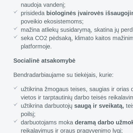
naudoja vandenį;
prisideda
biologinės įvairovės išsaugoj
poveikio ekosistemoms;
mažina atliekų susidarymą, skatina jų perd
seka CO2 pėdsaką, klimato kaitos mažinimo
platformoje.
Socialinė atsakomybė
Bendradarbiaujame su tiekėjais, kurie:
užtikrina žmogaus teises, saugias ir orias 
vietos ir tarptautinių darbo teisės reikalavi
užtikrina darbuotojų
saugą ir sveikatą,
te
poilsį;
darbuotojams moka
deramą darbo užmok
reikalavimus ir oraus pragyvenimo lygį;