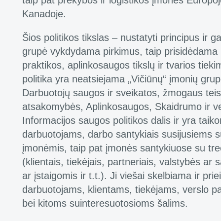
taip pat prekybos ir logistikos įmones Europoj
Kanadoje.
Šios politikos tikslas – nustatyti principus ir g
grupė vykdydama pirkimus, taip prisidėdama p
praktikos, aplinkosaugos tikslų ir tvarios tiek
politika yra neatsiejama „Vičiūnų“ įmonių grupė
Darbuotojų saugos ir sveikatos, žmogaus teisi
atsakomybės, Aplinkosaugos, Skaidrumo ir ver
Informacijos saugos politikos dalis ir yra tai
darbuotojams, darbo santykiais susijusiems s
įmonėmis, taip pat įmonės santykiuose su tre
(klientais, tiekėjais, partneriais, valstybės ar 
ar įstaigomis ir t.t.). Ji viešai skelbiama ir pr
darbuotojams, klientams, tiekėjams, verslo p
bei kitoms suinteresuotosioms šalims.