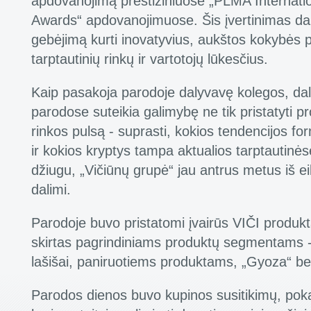
apdovanojimą prestižiniuose „PLMA Internatio
Awards“ apdovanojimuose. Šis įvertinimas dar
gebėjimą kurti inovatyvius, aukštos kokybės p
tarptautinių rinkų ir vartotojų lūkesčius.
Kaip pasakoja parodoje dalyvavę kolegos, da
parodose suteikia galimybę ne tik pristatyti pro
rinkos pulsą - suprasti, kokios tendencijos for
ir kokios kryptys tampa aktualios tarptautinės
džiugu, „Vičiūnų grupė“ jau antrus metus iš eil
dalimi.
Parodoje buvo pristatomi įvairūs VIČI produk
skirtas pagrindiniams produktų segmentams 
lašišai, paniruotiems produktams, „Gyoza“ be
Parodos dienos buvo kupinos susitikimų, pokal