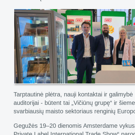
Tarptautinė plėtra, nauji kontaktai ir galimybė
auditorijai - būtent tai „Vičiūnų grupę“ ir šiem
svarbiausių maisto sektoriaus renginių Europo
Gegužės 19–20 dienomis Amsterdame vykusi
Private Label International Trade Show“ paro