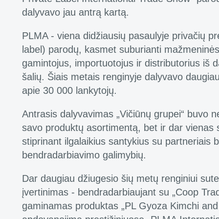
dalyvavo jau antrą kartą.
PLMA - viena didžiausių pasaulyje privačių pr
label) parodų, kasmet suburianti mažmeninės
gamintojus, importuotojus ir distributorius iš 
šalių. Šiais metais renginyje dalyvavo daugia
apie 30 000 lankytojų.
Antrasis dalyvavimas „Vičiūnų grupei“ buvo ne 
savo produktų asortimentą, bet ir dar vienas 
stiprinant ilgalaikius santykius su partneriais 
bendradarbiavimo galimybių.
Dar daugiau džiugesio šių metų renginiui sute
įvertinimas - bendradarbiaujant su „Coop Trad
gaminamas produktas „PL Gyoza Kimchi and 