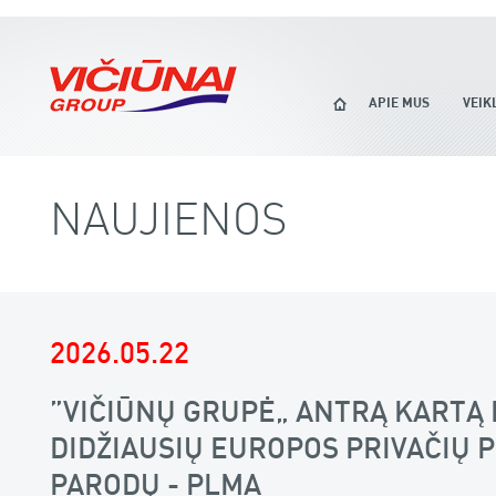
APIE MUS
VEIK
NAUJIENOS
2026.05.22
„VIČIŪNŲ GRUPĖ“ ANTRĄ KARTĄ 
DIDŽIAUSIŲ EUROPOS PRIVAČIŲ 
PARODŲ - PLMA