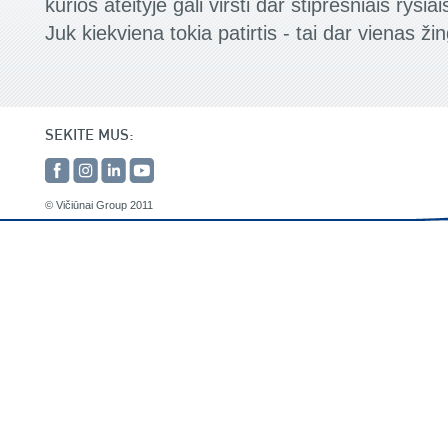
kurios ateityje gali virsti dar stipresniais ryšia
Juk kiekviena tokia patirtis - tai dar vienas žin
SEKITE MUS:
© Vičiūnai Group 2011