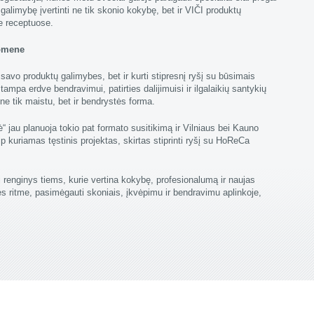
galimybę įvertinti ne tik skonio kokybę, bet ir VIČI produktų
se receptuose.
uomene
i savo produktų galimybes, bet ir kurti stipresnį ryšį su būsimais
i tampa erdve bendravimui, patirties dalijimuisi ir ilgalaikių santykių
 ne tik maistu, bet ir bendrystės forma.
ė“ jau planuoja tokio pat formato susitikimą ir Vilniaus bei Kauno
 kuriamas tęstinis projektas, skirtas stiprinti ryšį su HoReCa
ai renginys tiems, kurie vertina kokybę, profesionalumą ir naujas
ės ritme, pasimėgauti skoniais, įkvėpimu ir bendravimu aplinkoje,