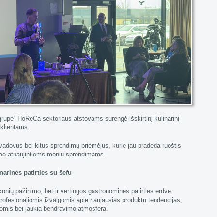
 grupė“ HoReCa sektoriaus atstovams surengė išskirtinį kulinarinį
 klientams.
vadovus bei kitus sprendimų priėmėjus, kurie jau pradeda ruoštis
imo atnaujintiems meniu sprendimams.
arinės patirties su šefu
skonių pažinimo, bet ir vertingos gastronominės patirties erdve.
rofesionaliomis įžvalgomis apie naujausias produktų tendencijas,
mis bei jaukia bendravimo atmosfera.