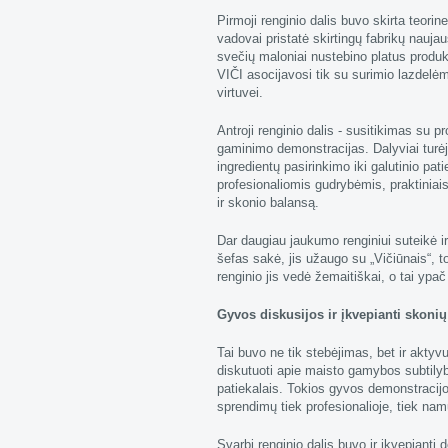
Pirmoji renginio dalis buvo skirta teori
vadovai pristatė skirtingų fabrikų nauj
svečių maloniai nustebino platus produkt
VIČI asocijavosi tik su surimio lazdelė
virtuvei.
Antroji renginio dalis - susitikimas su 
gaminimo demonstracijas. Dalyviai turė
ingredientų pasirinkimo iki galutinio pat
profesionaliomis gudrybėmis, praktiniais
ir skonio balansą.
Dar daugiau jaukumo renginiui suteikė i
šefas sakė, jis užaugo su „Vičiūnais“, to
renginio jis vedė žemaitiškai, o tai ypa
Gyvos diskusijos ir įkvepianti skonių
Tai buvo ne tik stebėjimas, bet ir aktyvu
diskutuoti apie maisto gamybos subtilybes 
patiekalais. Tokios gyvos demonstracijos
sprendimų tiek profesionalioje, tiek nam
Svarbi renginio dalis buvo ir įkvepianti 