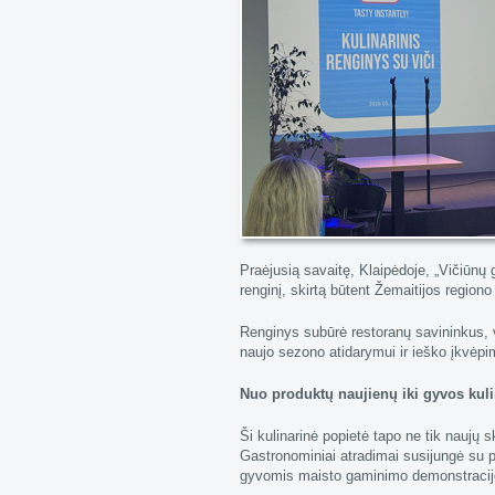
Praėjusią savaitę, Klaipėdoje, „Vičiūnų
renginį, skirtą būtent Žemaitijos regiono
Renginys subūrė restoranų savininkus, 
naujo sezono atidarymui ir ieško įkvėp
Nuo produktų naujienų iki gyvos kulin
Ši kulinarinė popietė tapo ne tik naujų 
Gastronominiai atradimai susijungė su p
gyvomis maisto gaminimo demonstracijo