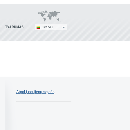
TVARUMAS
Lietuvių
Atgal į naujienų sąrašą