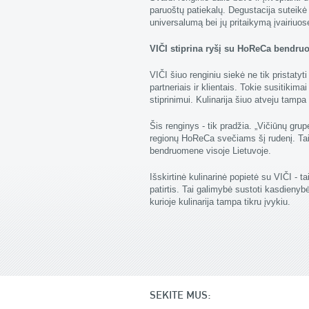
paruoštų patiekalų. Degustacija suteikė 
universalumą bei jų pritaikymą įvairiuo
VIČI stiprina ryšį su HoReCa bendr
VIČI šiuo renginiu siekė ne tik pristatyt
partneriais ir klientais. Tokie susitikima
stiprinimui. Kulinarija šiuo atveju tampa
Šis renginys - tik pradžia. „Vičiūnų grup
regionų HoReCa svečiams šį rudenį. Taip
bendruomene visoje Lietuvoje.
Išskirtinė kulinarinė popietė su VIČI - t
patirtis. Tai galimybė sustoti kasdienyb
kurioje kulinarija tampa tikru įvykiu.
SEKITE MUS: