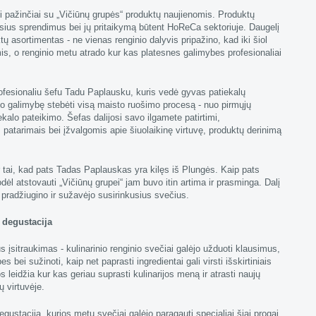
nei pažinčiai su „Vičiūnų grupės“ produktų naujienomis. Produktų
ausius sprendimus bei jų pritaikymą būtent HoReCa sektoriuje. Daugelį
ų asortimentas - ne vienas renginio dalyvis pripažino, kad iki šiol
mis, o renginio metu atrado kur kas platesnes galimybes profesionaliai
profesionaliu šefu Tadu Paplausku, kuris vedė gyvas patiekalų
jo galimybę stebėti visą maisto ruošimo procesą - nuo pirmųjų
iekalo pateikimo. Šefas dalijosi savo ilgamete patirtimi,
 patarimais bei įžvalgomis apie šiuolaikinę virtuvę, produktų derinimą
r tai, kad pats Tadas Paplauskas yra kilęs iš Plungės. Kaip pats
dėl atstovauti „Vičiūnų grupei“ jam buvo itin artima ir prasminga. Dalį
č pradžiugino ir sužavėjo susirinkusius svečius.
 degustacija
s įsitraukimas - kulinarinio renginio svečiai galėjo užduoti klausimus,
bei sužinoti, kaip net paprasti ingredientai gali virsti išskirtiniais
 leidžia kur kas geriau suprasti kulinarijos meną ir atrasti naujų
ų virtuvėje.
degustacija, kurios metu svečiai galėjo paragauti specialiai šiai progai